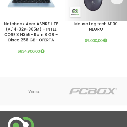
Notebook Acer ASPIRE LITE
Mouse Logitech M100
(AL14-32P-365M) – INTEL
NEGRO
CORE 3 N355- Ram 8 GB –
Disco 256 GB- OFERTA
$
9.000,00
$
834.900,00
KELIX