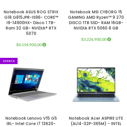
Notebook ASUS ROG STRIX
Notebook MSI CYBORG 15
G18 G815JPR-IS96- CORE™
GAMING AMD Ryzen™ 9 270
I9-14900HX- Disco 1 TB-
DISCO 1TB SSD- RAM 16GB-
Ram 32 GB- NVIDIA® RTX
NVIDIA RTX 5060 8 GB
5070
$
3.226.900,00
$
4.554.900,00
OFERTA
Notebook Lenovo V15 G5
Notebook Acer ASPIRE LITE
IRL- Intel Core I7 13620-
(AL14-32P-365M) – INTEL