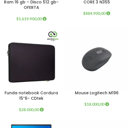
Ram 16 gb – Disco 512 gb-
CORE 3 N355
OFERTA
$
884.900,00
$
1.619.900,00
Funda notebook Cordura
Mouse Logitech M196
15”6- CDtek
$
18.000,00
$
28.000,00