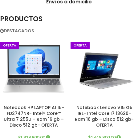
Envíos a domicilio
PRODUCTOS
DESTACADOS
OFERTA
OFERTA
Notebook HP LAPTOP AI 15-
Notebook Lenovo V15 G5
FD2747NR- Intel® Core™
IRL- Intel Core I7 13620-
Ultra 7 255U – Ram 16 gb –
Ram 16 gb – Disco 512 gb-
Disco 512 gb- OFERTA
OFERTA
$
1.819.900,00
$
1.619.900,00