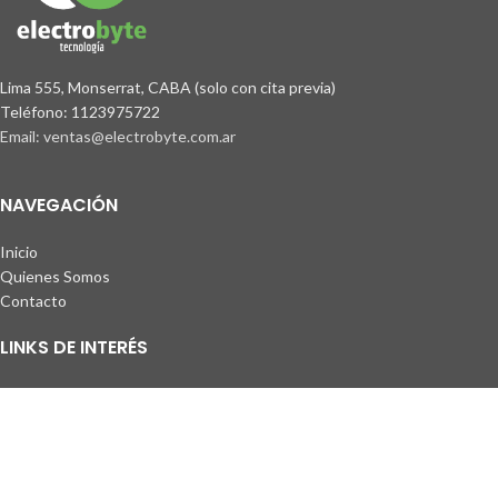
Lima 555, Monserrat, CABA (solo con cita previa)
Teléfono: 1123975722
Email: ventas@electrobyte.com.ar
NAVEGACIÓN
Inicio
Quienes Somos
Contacto
LINKS DE INTERÉS
Términos y condiciones
Envíos a todo el país
Política de privacidad
Garantías y devoluciones
©
2026
, Electrobyte. <!-- Desarrollado por
-->