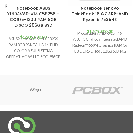
Notebook ASUS
Notebook Lenovo
X1404VAP-V14.C58256 –
ThinkBook 16 G7 ARP-AMD
CORE5-120U RAM 8GB
Ryzen 5 7535HS
DISCO 256GB SSD
$
1.579.900,00
Procesador AMD Ryzen™ 5
$
1.206.900,00
ASUS X1404VAP-V14.C58256
7535HS Graficos Integrated AMD
RAM 8GB PANTALLA 14″FHD
Radeon™ 660M Graphics RAM 16
COLOR AZUL SISTEMA
GB DDR5 Disco 512GB SSD M.2
OPERATIVO W11 DISCO 256GB
Audio
SSD PROCESADOR CORE5-120U
Garantía 12 meses Factura
Wings