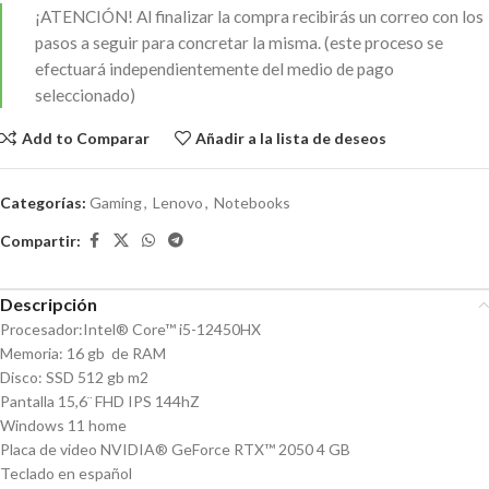
¡ATENCIÓN!
Al finalizar la compra recibirás un correo con los
pasos a seguir para concretar la misma. (este proceso se
efectuará independientemente del medio de pago
seleccionado)
Add to Comparar
Añadir a la lista de deseos
Categorías:
Gaming
,
Lenovo
,
Notebooks
Compartir:
Descripción
Procesador:Intel® Core™ i5-12450HX
Memoria: 16 gb de RAM
Disco: SSD 512 gb m2
Pantalla 15,6¨ FHD IPS 144hZ
Windows 11 home
Placa de video
NVIDIA® GeForce RTX™ 2050 4 GB
Teclado en español