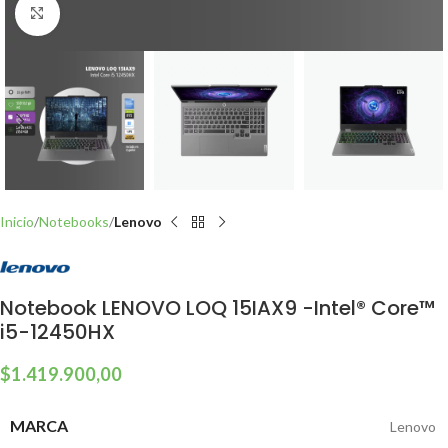
Click to enlarge
Inicio
Notebooks
Lenovo
Notebook LENOVO LOQ 15IAX9 -Intel® Core™
i5-12450HX
$
1.419.900,00
MARCA
Lenovo