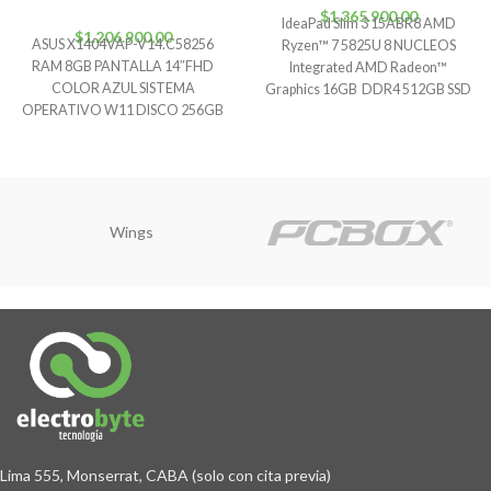
$
1.365.900,00
IdeaPad Slim 3 15ABR8 AMD
$
1.206.900,00
ASUS X1404VAP-V14.C58256
Ryzen™ 7 5825U 8 NUCLEOS
RAM 8GB PANTALLA 14″FHD
Integrated AMD Radeon™
COLOR AZUL SISTEMA
Graphics 16GB DDR4 512GB SSD
OPERATIVO W11 DISCO 256GB
M.2 Microphone
SSD PROCESADOR CORE5-120U
Garantía 12 meses Factura
Wings
Lima 555, Monserrat, CABA (solo con cita previa)