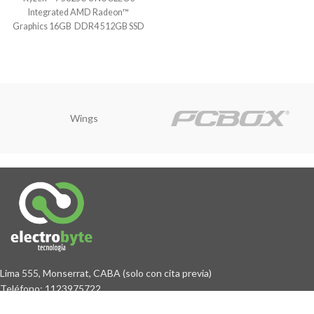
Integrated AMD Radeon™
Graphics 16GB DDR4 512GB SSD
M.2 Microphone
Wings
Lima 555, Monserrat, CABA (solo con cita previa)
Teléfono: 1123975722
Email: ventas@electrobyte.com.ar