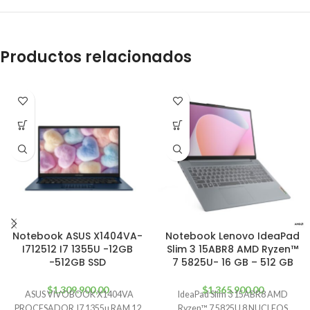
Productos relacionados
Notebook ASUS X1404VA-
Notebook Lenovo IdeaPad
I712512 I7 1355U -12GB
Slim 3 15ABR8 AMD Ryzen™
-512GB SSD
7 5825U- 16 GB – 512 GB
$
1.309.900,00
$
1.365.900,00
ASUS VIVOBOOK X1404VA
IdeaPad Slim 3 15ABR8 AMD
PROCESADOR I7 1355u RAM 12
Ryzen™ 7 5825U 8 NUCLEOS