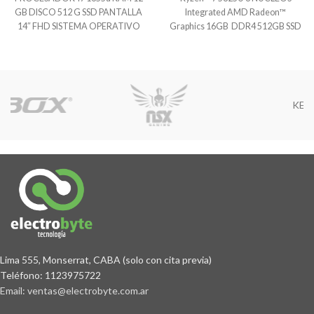
GB DISCO 512 G SSD PANTALLA
Integrated AMD Radeon™
14″ FHD SISTEMA OPERATIVO
Graphics 16GB DDR4 512GB SSD
WINDOWS
M.2 Microphone
KELIX
Lima 555, Monserrat, CABA (solo con cita previa)
Teléfono: 1123975722
Email: ventas@electrobyte.com.ar