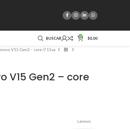
0
BUSCAR
$
0,00
novo V15 Gen2 – core i7 11va
o V15 Gen2 – core
Lenovo