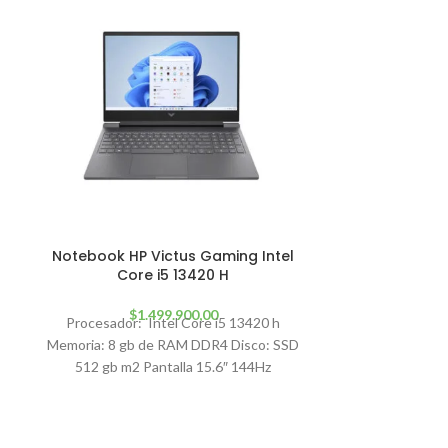
Notebook HP Victus Gaming Intel
Notebook Le
Core i5 13420 H
ARP-AMD
$
1.499.900,00
$
Procesador: Intel Core i5 13420 h
Procesador
Memoria: 8 gb de RAM DDR4 Disco: SSD
Graficos Inte
512 gb m2 Pantalla 15.6″ 144Hz
Graphics RAM 
SS