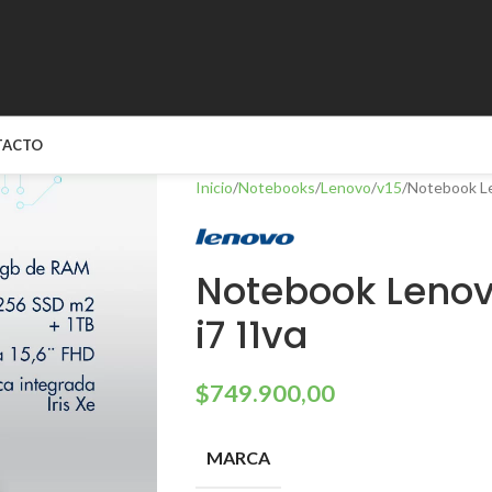
TACTO
Inicio
Notebooks
Lenovo
v15
Notebook Le
Notebook Lenov
i7 11va
$
749.900,00
MARCA