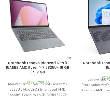
Notebook Lenovo IdeaPad Slim 3
Notebook Leno
15ABR8 AMD Ryzen™ 7 5825U- 16 GB
15
– 512 GB
$
1.3
Lenovo IdeaPa
$
1.365.900,00
IdeaPad Slim 3 15ABR8 AMD Ryzen™ 7
Procesador: AMD R
5825U 8 NUCLEOS Integrated AMD
Gráficos AMD Rad
Radeon™ Graphics 16GB DDR4 512GB
Memoria R
SSD M.2 Microphone