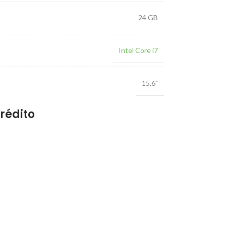
24 GB
Intel Core i7
15,6"
rédito