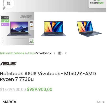
Click to enlarge
Inicio
Notebooks
Asus
Vivobook
Notebook ASUS Vivobook- M1502Y-AMD
Ryzen 7 7730u
$
989.900,00
$
1.049.900,00
MARCA
Asus