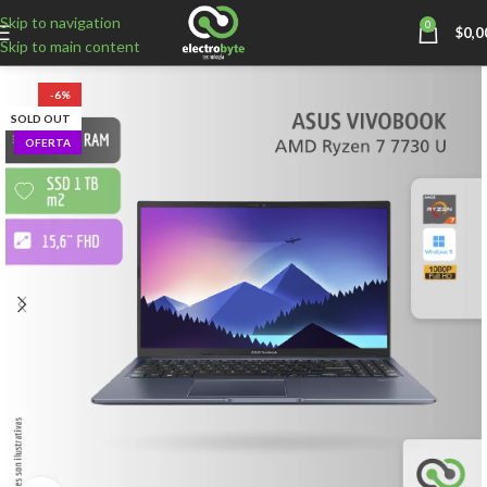
Skip to navigation
0
$
0,0
Skip to main content
-6%
SOLD OUT
OFERTA