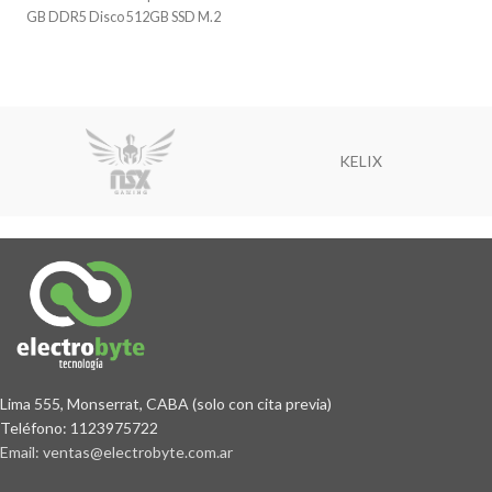
GB DDR5 Disco 512GB SSD M.2
Audio
KELIX
Lima 555, Monserrat, CABA (solo con cita previa)
Teléfono: 1123975722
Email: ventas@electrobyte.com.ar