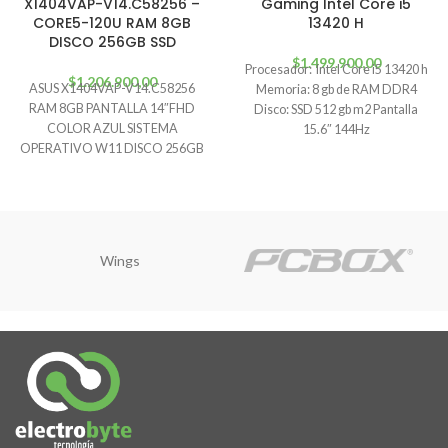
X1404VAP-V14.C58256 –
Gaming Intel Core i5
CORE5-120U RAM 8GB
13420 H
DISCO 256GB SSD
$
1.499.900,00
Procesador: Intel Core i5 13420 h
$
1.206.900,00
ASUS X1404VAP-V14.C58256
Memoria: 8 gb de RAM DDR4
RAM 8GB PANTALLA 14″FHD
Disco: SSD 512 gb m2 Pantalla
COLOR AZUL SISTEMA
15.6″ 144Hz
OPERATIVO W11 DISCO 256GB
SSD PROCESADOR CORE5-120U
Garantía 12 meses Factura
Wings