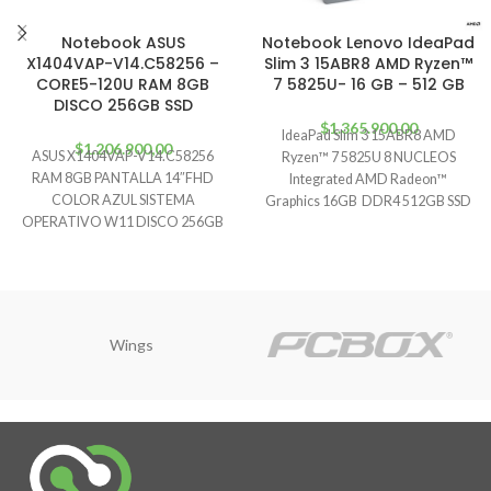
Notebook ASUS
Notebook Lenovo IdeaPad
X1404VAP-V14.C58256 –
Slim 3 15ABR8 AMD Ryzen™
CORE5-120U RAM 8GB
7 5825U- 16 GB – 512 GB
DISCO 256GB SSD
$
1.365.900,00
IdeaPad Slim 3 15ABR8 AMD
$
1.206.900,00
ASUS X1404VAP-V14.C58256
Ryzen™ 7 5825U 8 NUCLEOS
RAM 8GB PANTALLA 14″FHD
Integrated AMD Radeon™
COLOR AZUL SISTEMA
Graphics 16GB DDR4 512GB SSD
OPERATIVO W11 DISCO 256GB
M.2 Microphone
SSD PROCESADOR CORE5-120U
Garantía 12 meses Factura
Wings