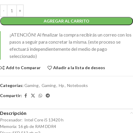
AGREGAR AL CARRITO
¡ATENCIÓN!
Al finalizar la compra recibirás un correo con los
pasos a seguir para concretar la misma. (este proceso se
efectuará independientemente del medio de pago
seleccionado)
Add to Comparar
Añadir a la lista de deseos
Categorías:
Gaming
,
Gaming
,
Hp
,
Notebooks
Compartir:
Descripción
Procesador: Intel Core i5 13420 h
Memoria: 16 gb de RAM DDR4
Disco: SSD 512 gb m2